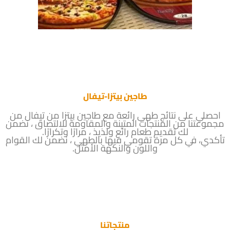
طاجين بيتزا-تيفال
احصلي على نتائج طهي رائعة مع طاجين بيتزا من تيفال من
مجموعتنا من المنتجات المتينة والمقاومة للالتصاق ، نضمن
لك تقديم طعام رائع ولذيذ ، مرارًا وتكرارًا.
تأكدي، في كل مرة تقومي فيها بالطهي ، نضمن لك القوام
واللون والنكهة الأمثل.
منتجاتنا