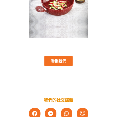
聯繫我們
我們的社交媒體
F
W
V
a
h
i