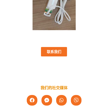
联系我们
我们的社交媒体
F
W
V
a
h
i
c
a
b