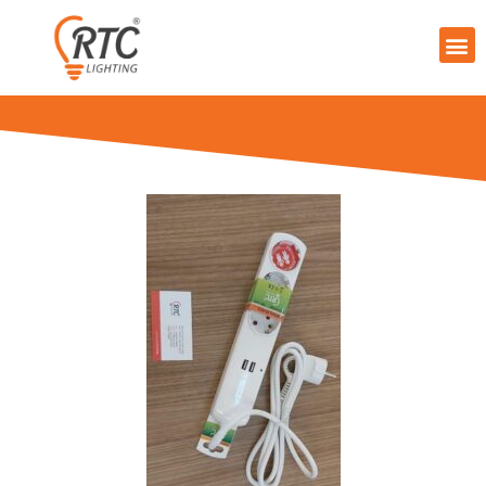
跳
Me
至
内
容